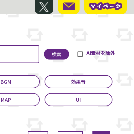
マイページ
マイページ
AI素材を除外
検索
BGM
効果音
MAP
UI