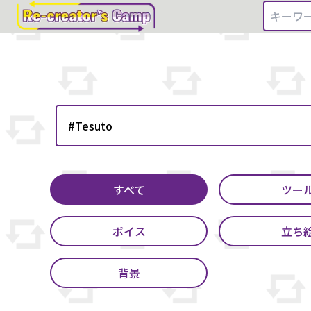
すべて
ツー
ボイス
立ち
背景