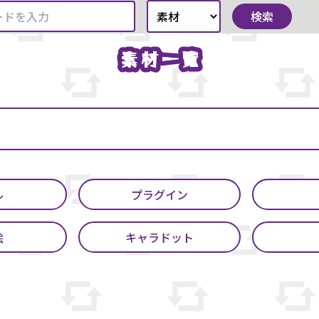
検索
素材一覧
素材一覧
ル
プラグイン
絵
キャラドット