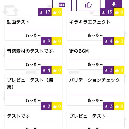
17
0
15
0
動画テスト
キラキラエフェクト
あっきー
あっきー
9
0
4
2
音楽素材のテストです。
街のBGM
あっきー
あっきー
4
0
3
0
プレビューテスト（編
バリデーションチェック
集）
あっきー
あっきー
3
0
3
0
テストです
プレビューテスト