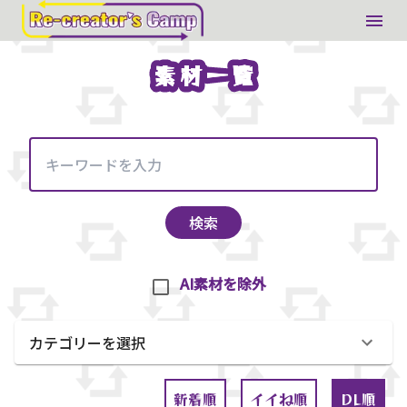
素材一覧
素材一覧
検索
AI素材を除外
カテゴリーを選択
新着順
イイね順
DL順