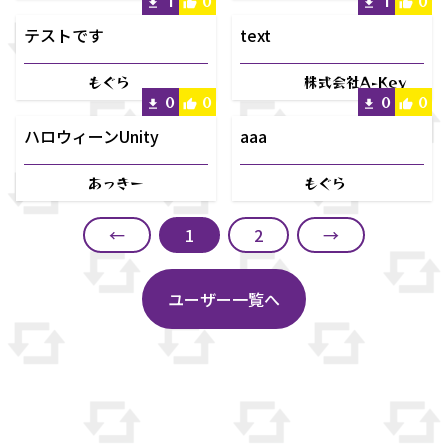
1
0
1
0
テストです
text
もぐら
株式会社A-Key
0
0
0
0
ハロウィーンUnity
aaa
あっきー
もぐら
←
1
2
→
ユーザー一覧へ