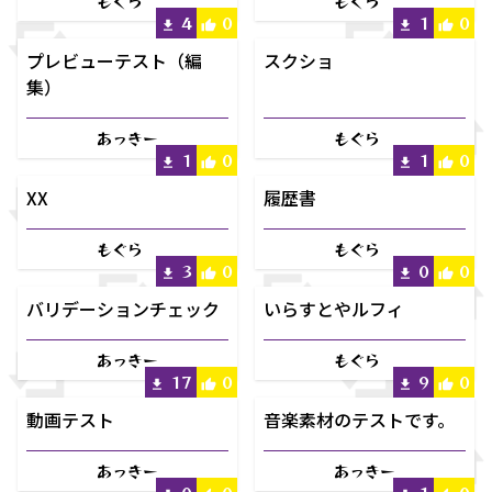
もぐら
もぐら
4
0
1
0
プレビューテスト（編
スクショ
集）
あっきー
もぐら
1
0
1
0
XX
履歴書
もぐら
もぐら
3
0
0
0
バリデーションチェック
いらすとやルフィ
あっきー
もぐら
17
0
9
0
動画テスト
音楽素材のテストです。
あっきー
あっきー