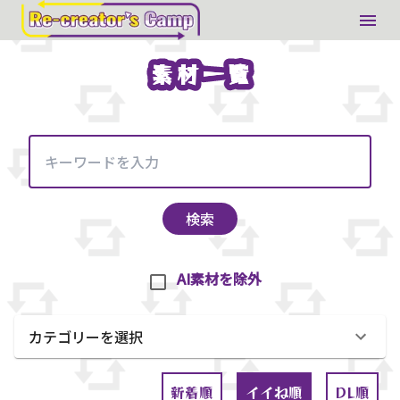
素材一覧
素材一覧
検索
AI素材を除外
カテゴリーを選択
新着順
イイね順
DL順