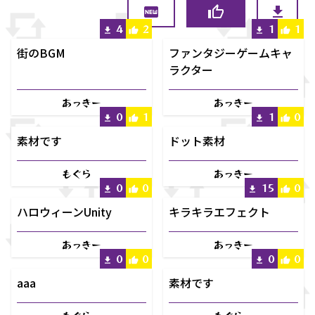
4
2
1
1
街のBGM
ファンタジーゲームキャ
ラクター
あっきー
あっきー
0
1
1
0
素材です
ドット素材
もぐら
あっきー
0
0
15
0
ハロウィーンUnity
キラキラエフェクト
あっきー
あっきー
0
0
0
0
aaa
素材です