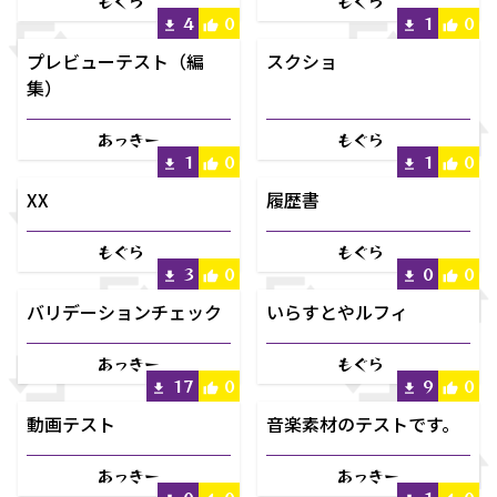
もぐら
もぐら
4
0
1
0
プレビューテスト（編
スクショ
集）
あっきー
もぐら
1
0
1
0
XX
履歴書
もぐら
もぐら
3
0
0
0
バリデーションチェック
いらすとやルフィ
あっきー
もぐら
17
0
9
0
動画テスト
音楽素材のテストです。
あっきー
あっきー