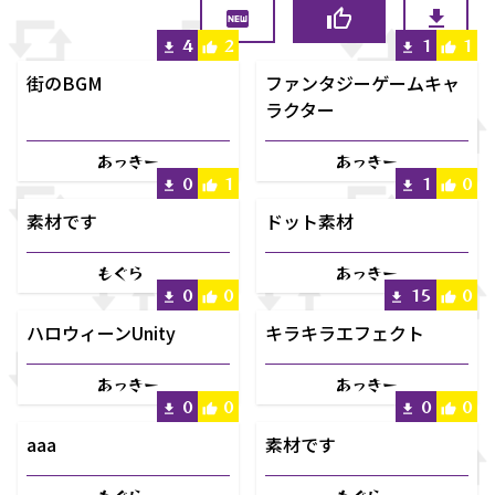
4
2
1
1
街のBGM
ファンタジーゲームキャ
ラクター
あっきー
あっきー
0
1
1
0
素材です
ドット素材
もぐら
あっきー
0
0
15
0
ハロウィーンUnity
キラキラエフェクト
あっきー
あっきー
0
0
0
0
aaa
素材です