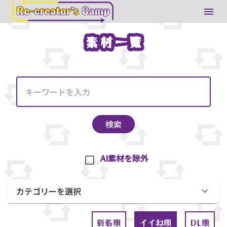
素材一覧
素材一覧
検索
AI素材を除外
カテゴリーを選択
新着順
イイね順
DL順