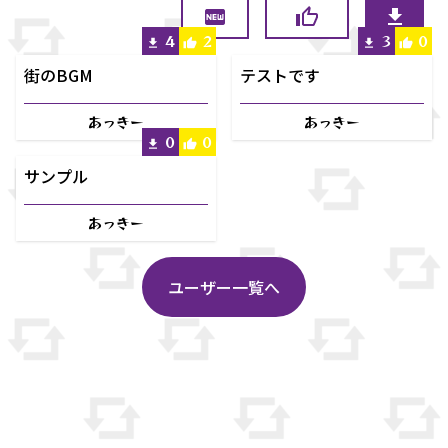
4
2
3
0
街のBGM
テストです
あっきー
あっきー
0
0
サンプル
あっきー
ユーザー一覧へ