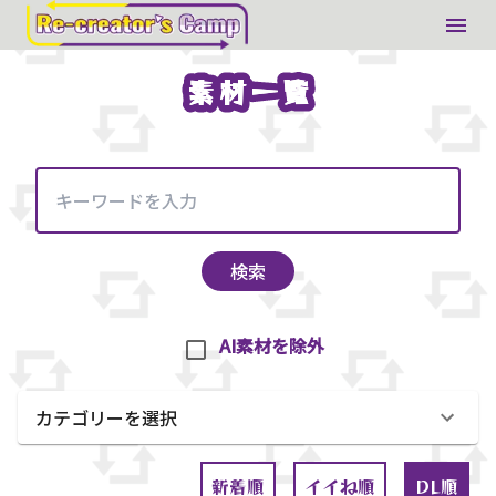
素材一覧
素材一覧
検索
AI素材を除外
カテゴリーを選択
新着順
イイね順
DL順