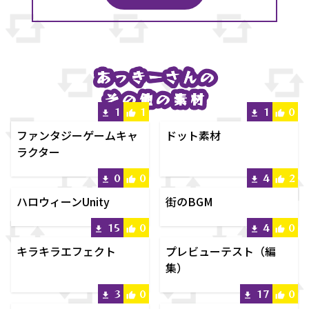
あっきー
あっきー
さんの
さんの
その他の素材
その他の素材
1
1
1
0
ファンタジーゲームキャ
ドット素材
ラクター
0
0
4
2
ハロウィーンUnity
街のBGM
15
0
4
0
キラキラエフェクト
プレビューテスト（編
集）
3
0
17
0