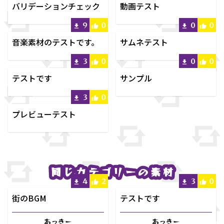
バリデーションチェック
動画テスト
9
0
0
0
音楽素材のテストです。
サムネテスト
3
0
0
0
テストです
サンプル
3
0
プレビューテスト
同じカテゴリーの素材
同じカテゴリーの素材
4
2
3
0
街のBGM
テストです
あっきー
あっきー