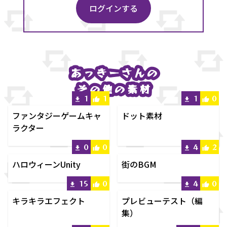
ログインする
あっきー
あっきー
さんの
さんの
その他の素材
その他の素材
1
1
1
0
ファンタジーゲームキャ
ドット素材
ラクター
0
0
4
2
ハロウィーンUnity
街のBGM
15
0
4
0
キラキラエフェクト
プレビューテスト（編
集）