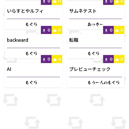
0
0
0
0
いらすとやルフィ
サムネテスト
もぐら
あっきー
0
0
0
0
backward
転職
もぐら
もぐら
0
0
0
0
AI
プレビューチェック
もぐら
もう一人のもぐら