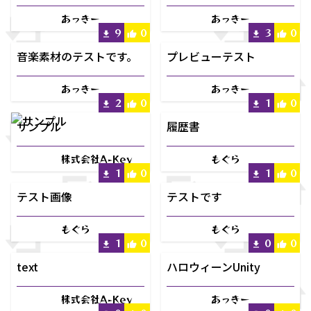
あっきー
あっきー
9
0
3
0
音楽素材のテストです。
プレビューテスト
あっきー
あっきー
2
0
1
0
サンプル
履歴書
株式会社A-Key
もぐら
1
0
1
0
テスト画像
テストです
もぐら
もぐら
1
0
0
0
text
ハロウィーンUnity
株式会社A-Key
あっきー