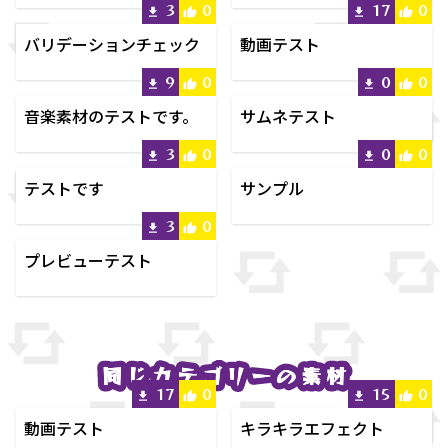
3
0
17
0
バリデーションチェック
動画テスト
9
0
0
0
音楽素材のテストです。
サムネテスト
3
0
0
0
テストです
サンプル
3
0
プレビューテスト
同じカテゴリーの素材
同じカテゴリーの素材
17
0
15
0
動画テスト
キラキラエフェクト