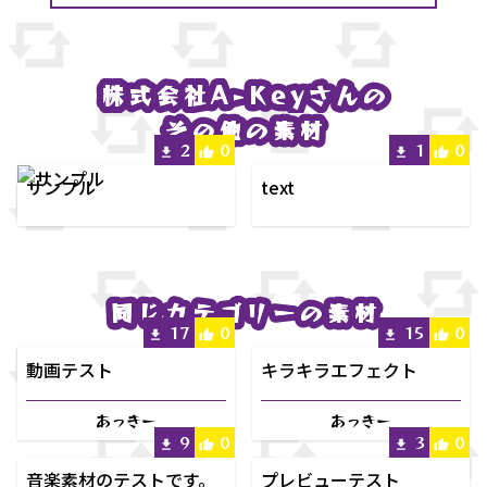
株式会社A-Key
株式会社A-Key
さんの
さんの
その他の素材
その他の素材
2
0
1
0
サンプル
text
同じカテゴリーの素材
同じカテゴリーの素材
17
0
15
0
動画テスト
キラキラエフェクト
あっきー
あっきー
9
0
3
0
音楽素材のテストです。
プレビューテスト