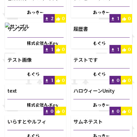
あっきー
あっきー
2
0
1
0
サンプル
履歴書
株式会社A-Key
もぐら
1
0
1
0
テスト画像
テストです
もぐら
もぐら
1
0
0
0
text
ハロウィーンUnity
株式会社A-Key
あっきー
0
0
0
0
いらすとやルフィ
サムネテスト
もぐら
あっきー