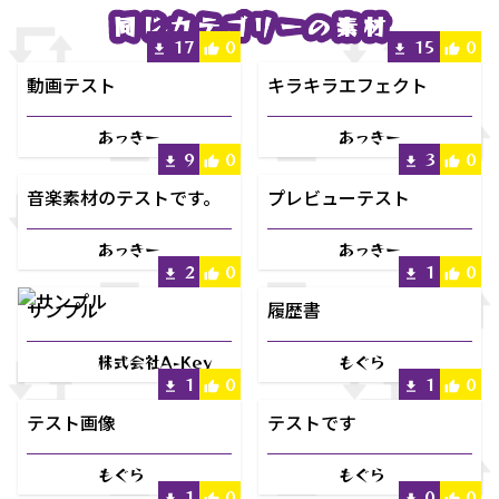
同じカテゴリーの素材
同じカテゴリーの素材
17
0
15
0
動画テスト
キラキラエフェクト
あっきー
あっきー
9
0
3
0
音楽素材のテストです。
プレビューテスト
あっきー
あっきー
2
0
1
0
サンプル
履歴書
株式会社A-Key
もぐら
1
0
1
0
テスト画像
テストです
もぐら
もぐら
1
0
0
0