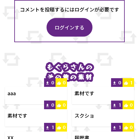
コメントを投稿するにはログインが必要です
ログインする
もぐら
もぐら
さんの
さんの
その他の素材
その他の素材
0
0
0
1
aaa
素材です
0
0
1
0
素材です
スクショ
1
0
1
0
XX
履歴書