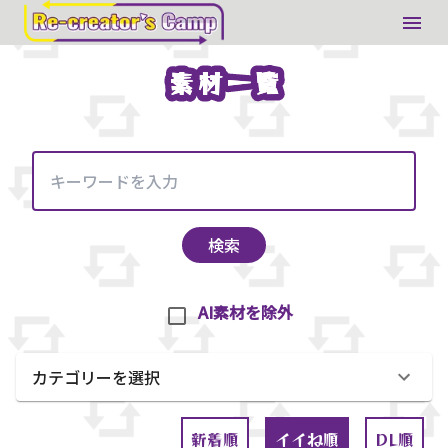
素材一覧
素材一覧
検索
AI素材を除外
カテゴリーを選択
新着順
イイね順
DL順