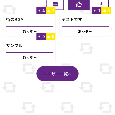
4
2
3
0
街のBGM
テストです
あっきー
あっきー
0
0
サンプル
あっきー
ユーザー一覧へ